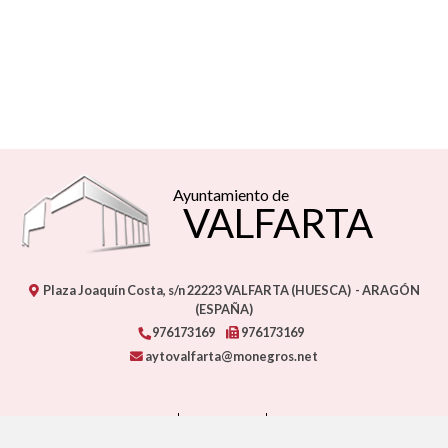
Ayuntamiento de
VALFARTA
Plaza Joaquín Costa, s/n
22223
VALFARTA (HUESCA)
- ARAGÓN
(ESPAÑA)
976173169
976173169
aytovalfarta@monegros.net
CONTACTO
MAPA WEB
AVISO LEGAL
PROTECCIÓN DE DATOS
ACCESIBILIDAD