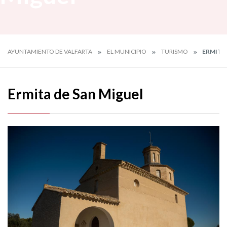
AYUNTAMIENTO DE VALFARTA
EL MUNICIPIO
TURISMO
ERMITA 
Ermita de San Miguel