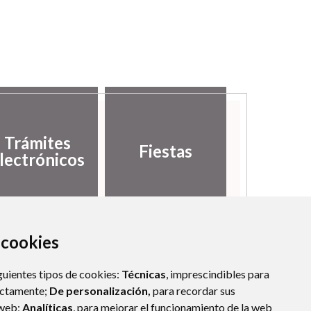
Trámites
Fiestas
lectrónicos
a cookies
guientes tipos de cookies:
Técnicas
, imprescindibles para
ectamente;
De personalización,
para recordar sus
 web;
Analíticas
, para mejorar el funcionamiento de la web