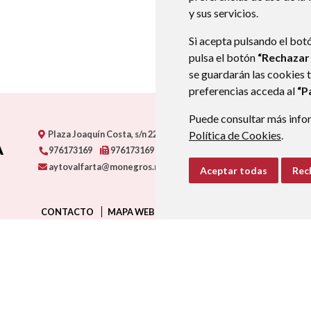
y sus servicios.
Si acepta pulsando el bot
pulsa el botón
“Rechazar
se guardarán las cookies 
preferencias acceda al
“P
Puede consultar más infor
A
Plaza Joaquín Costa, s/n
22223
VALFARTA (HUESCA)
Política de Cookies
- ARAGÓN
.
976173169
976173169
aytovalfarta@monegros.net
Aceptar todas
Rec
CONTACTO
MAPA WEB
AVISO LEGAL
PROTECCIÓN D