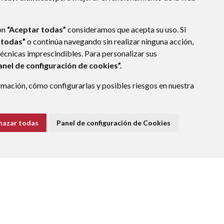
ón
“Aceptar todas”
consideramos que acepta su uso. Si
 todas”
o continúa navegando sin realizar ninguna acción,
técnicas imprescindibles. Para personalizar sus
anel de configuración de cookies”.
mación, cómo configurarlas y posibles riesgos en nuestra
(ESPAÑA)
hazar todas
Panel de configuración de Cookies
E DATOS
ACCESIBILIDAD
POLÍTICA DE COOKIES
ENLACE EXTERNO A