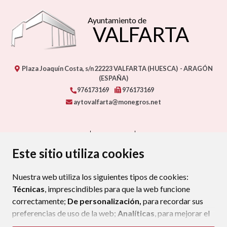
Ayuntamiento de
VALFARTA
Plaza Joaquín Costa, s/n
22223
VALFARTA (HUESCA)
- ARAGÓN
(ESPAÑA)
976173169
976173169
aytovalfarta@monegros.net
CONTACTO
MAPA WEB
AVISO LEGAL
PROTECCIÓN DE DATOS
ACCESIBILIDAD
Este sitio utiliza cookies
POLÍTICA DE COOKIES
Nuestra web utiliza los siguientes tipos de cookies:
ENLAC
Técnicas
, imprescindibles para que la web funcione
correctamente;
De personalización,
para recordar sus
preferencias de uso de la web;
Analíticas
, para mejorar el
funcionamiento de la web y sus servicios.