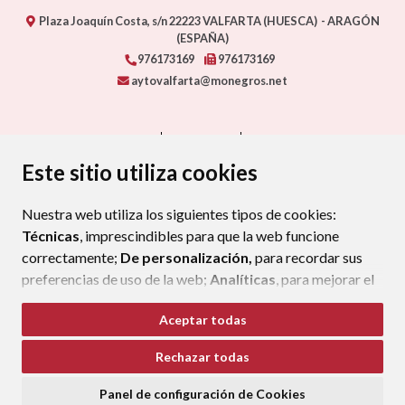
Plaza Joaquín Costa, s/n
22223
VALFARTA (HUESCA)
- ARAGÓN
(ESPAÑA)
976173169
976173169
aytovalfarta@monegros.net
CONTACTO
MAPA WEB
AVISO LEGAL
PROTECCIÓN DE DATOS
ACCESIBILIDAD
Este sitio utiliza cookies
POLÍTICA DE COOKIES
Nuestra web utiliza los siguientes tipos de cookies:
ENLAC
Técnicas
, imprescindibles para que la web funcione
correctamente;
De personalización,
para recordar sus
preferencias de uso de la web;
Analíticas
, para mejorar el
funcionamiento de la web y sus servicios.
Aceptar todas
Si acepta pulsando el botón
“Aceptar todas”
Rechazar todas
consideramos que acepta su uso. Si pulsa el botón
“Rechazar todas”
o continúa navegando sin realizar
Panel de configuración de Cookies
ninguna acción, se guardarán las cookies técnicas