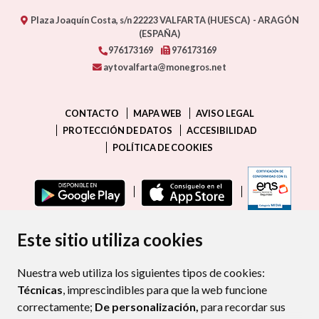
Plaza Joaquín Costa, s/n
22223
VALFARTA (HUESCA)
- ARAGÓN
(ESPAÑA)
976173169
976173169
aytovalfarta@monegros.net
CONTACTO
MAPA WEB
AVISO LEGAL
PROTECCIÓN DE DATOS
ACCESIBILIDAD
POLÍTICA DE COOKIES
ENLAC
Este sitio utiliza cookies
Nuestra web utiliza los siguientes tipos de cookies:
Técnicas
, imprescindibles para que la web funcione
correctamente;
De personalización,
para recordar sus