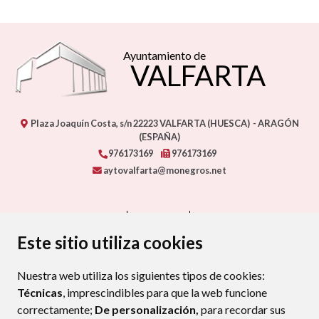
Ayuntamiento de
VALFARTA
Plaza Joaquín Costa, s/n
22223
VALFARTA (HUESCA)
- ARAGÓN
(ESPAÑA)
976173169
976173169
aytovalfarta@monegros.net
CONTACTO
MAPA WEB
AVISO LEGAL
PROTECCIÓN DE DATOS
ACCESIBILIDAD
Este sitio utiliza cookies
POLÍTICA DE COOKIES
Nuestra web utiliza los siguientes tipos de cookies:
ENLAC
Técnicas
, imprescindibles para que la web funcione
correctamente;
De personalización,
para recordar sus