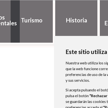
os
Turismo
Historia
ntales
E
Este sitio utiliz
Nuestra web utiliza los si
que la web funcione corr
preferencias de uso de la
y sus servicios.
Si acepta pulsando el bot
pulsa el botón
“Rechazar
se guardarán las cookies 
preferencias acceda al
“P