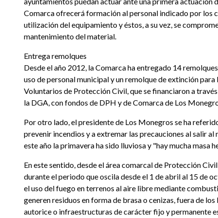
ayuntamientos puedan actuar ante una primera actuación d
Comarca ofrecerá formación al personal indicado por los c
utilización del equipamiento y éstos, a su vez, se comprome
mantenimiento del material.
Entrega remolques
Desde el año 2012, la Comarca ha entregado 14 remolques 
uso de personal municipal y un remolque de extinción para
Voluntarios de Protección Civil, que se financiaron a travé
la DGA, con fondos de DPH y de Comarca de Los Monegro
Por otro lado, el presidente de Los Monegros se ha referid
prevenir incendios y a extremar las precauciones al salir al
este año la primavera ha sido lluviosa y "hay mucha masa h
En este sentido, desde el área comarcal de Protección Civi
durante el periodo que oscila desde el 1 de abril al 15 de 
el uso del fuego en terrenos al aire libre mediante combust
generen residuos en forma de brasa o cenizas, fuera de los 
autorice o infraestructuras de carácter fijo y permanente 