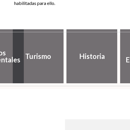
habilitadas para ello.
os
Turismo
Historia
ntales
E