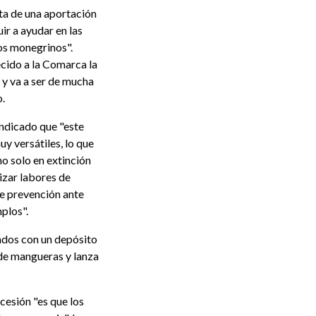
ta de una aportación
ir a ayudar en las
os monegrinos".
ecido a la Comarca la
 y va a ser de mucha
o.
indicado que "este
y versátiles, lo que
no solo en extinción
izar labores de
de prevención ante
plos".
ados con un depósito
de mangueras y lanza
cesión "es que los