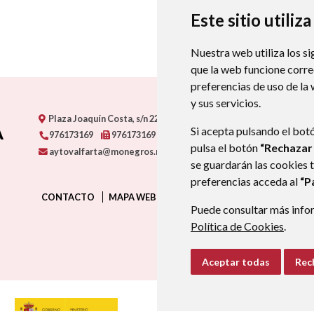
Este sitio utiliz
Nuestra web utiliza los si
que la web funcione corr
preferencias de uso de la
y sus servicios.
A
Plaza Joaquín Costa, s/n
22223
VALFARTA (HUESCA)
- ARAGÓN
Si acepta pulsando el bot
976173169
976173169
pulsa el botón
“Rechazar
aytovalfarta@monegros.net
se guardarán las cookies 
preferencias acceda al
“P
CONTACTO
MAPA WEB
AVISO LEGAL
PROTECCIÓN D
Puede consultar más infor
Política de Cookies
.
Aceptar todas
Rec