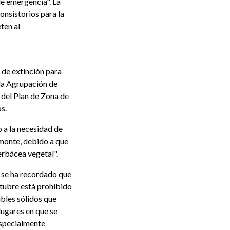
e emergencia". La
onsistorios para la
ten al
de extinción para
 la Agrupación de
s del Plan de Zona de
s.
o a la necesidad de
 monte, debido a que
erbácea vegetal".
l se ha recordado que
octubre está prohibido
ibles sólidos que
lugares en que se
especialmente