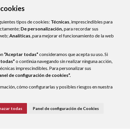
a cookies
guientes tipos de cookies:
Técnicas
, imprescindibles para
ectamente;
De personalización,
para recordar sus
 web;
Analíticas
, para mejorar el funcionamiento de la web
(ESPAÑA)
ón
“Aceptar todas”
consideramos que acepta su uso. Si
 todas”
o continúa navegando sin realizar ninguna acción,
técnicas imprescindibles. Para personalizar sus
anel de configuración de cookies”.
E DATOS
ACCESIBILIDAD
POLÍTICA DE COOKIES
mación, cómo configurarlas y posibles riesgos en nuestra
ENLACE EXTERNO A
hazar todas
Panel de configuración de Cookies