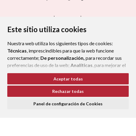
CONTACTO
MAPA WEB
AVISO LEGAL
PROTECCIÓN DE DATOS
ACCESIBILIDAD
Este sitio utiliza cookies
POLÍTICA DE COOKIES
Nuestra web utiliza los siguientes tipos de cookies:
ENLAC
Técnicas
, imprescindibles para que la web funcione
correctamente;
De personalización,
para recordar sus
preferencias de uso de la web;
Analíticas
, para mejorar el
funcionamiento de la web y sus servicios.
Aceptar todas
Si acepta pulsando el botón
“Aceptar todas”
Rechazar todas
consideramos que acepta su uso. Si pulsa el botón
“Rechazar todas”
o continúa navegando sin realizar
Panel de configuración de Cookies
ninguna acción, se guardarán las cookies técnicas
imprescindibles. Para personalizar sus preferencias
acceda al
“Panel de configuración de cookies”.
Puede consultar más información, cómo configurarlas y