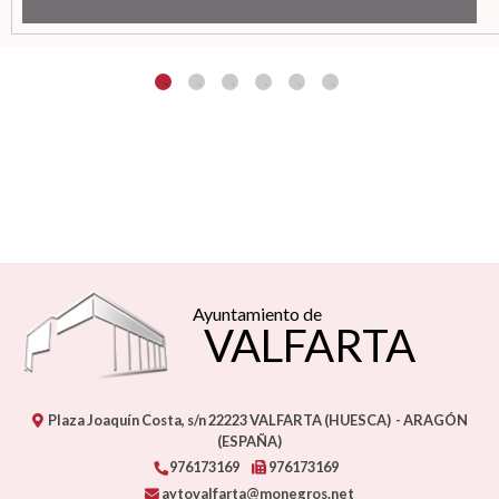
Ayuntamiento de
VALFARTA
Plaza Joaquín Costa, s/n
22223
VALFARTA (HUESCA)
- ARAGÓN
(ESPAÑA)
976173169
976173169
aytovalfarta@monegros.net